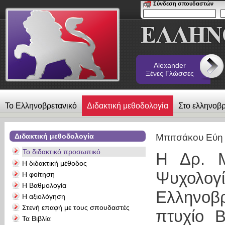
Σύνδεση σπουδαστών
Alexander
Ξένες Γλώσσες
Το Ελληνοβρετανικό
Διδακτική μεθοδολογία
Στο ελληνοβρ
λεύκωμα
Επικοινωνία
Alexander Ξένες Γλώσσες
Διδακτική μεθοδολογία
Μπιτσάκου Εύη
Το διδακτικό προσωπικό
Η Δρ. Μ
Η διδακτική μέθοδος
Ψυχολογ
Η φοίτηση
Η Βαθμολογία
Ελληνοβ
Η αξιολόγηση
Στενή επαφή με τους σπουδαστές
πτυχίο B
Τα Βιβλία