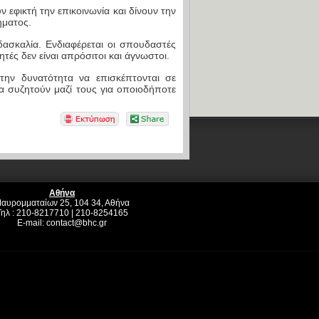
ν εφικτή την επικοινωνία και δίνουν την
ήματος.
ασκαλία. Ενδιαφέρεται οι σπουδαστές
τές δεν είναι απρόσιτοι και άγνωστοι.
την δυνατότητα να επισκέπτονται σε
α συζητούν μαζί τους για οποιοδήποτε
Αθήνα
αυρομματαίων 25, 104 34, Αθήνα
Τηλ : 210-8217710 | 210-8254165
E-mail:
contact@bhc.gr