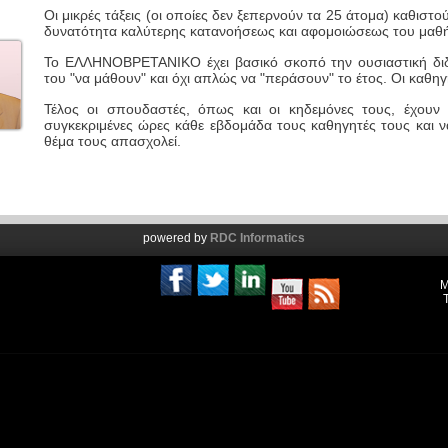
Οι μικρές τάξεις (οι οποίες δεν ξεπερνούν τα 25 άτομα) καθιστού
δυνατότητα καλύτερης κατανοήσεως και αφομοιώσεως του μαθ
Το ΕΛΛΗΝΟΒΡΕΤΑΝΙΚΟ έχει βασικό σκοπό την ουσιαστική διδ
του "να μάθουν" και όχι απλώς να "περάσουν" το έτος. Οι καθηγη
Τέλος οι σπουδαστές, όπως και οι κηδεμόνες τους, έχουν 
συγκεκριμένες ώρες κάθε εβδομάδα τους καθηγητές τους και ν
θέμα τους απασχολεί.
powered by
RDC Informatics
Μ