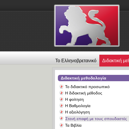
Το Ελληνοβρετανικό
Διδακτική με
λεύκωμα
Επικοινωνία
Alexander
Διδακτική μεθοδολογία
Το διδακτικό προσωπικό
Η διδακτική μέθοδος
Η φοίτηση
Η Βαθμολογία
Η αξιολόγηση
Στενή επαφή με τους σπουδαστές
Τα Βιβλία