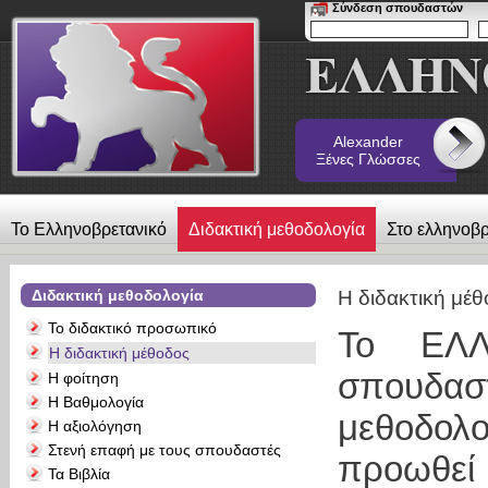
Σύνδεση σπουδαστών
Alexander
Ξένες Γλώσσες
Το Ελληνοβρετανικό
Διδακτική μεθοδολογία
Στο ελληνοβρ
λεύκωμα
Επικοινωνία
Alexander Ξένες Γλώσσες
Διδακτική μεθοδολογία
Η διδακτική μέ
Το διδακτικό προσωπικό
Το ΕΛΛ
Η διδακτική μέθοδος
σπουδα
Η φοίτηση
Η Βαθμολογία
μεθοδολ
Η αξιολόγηση
Στενή επαφή με τους σπουδαστές
προωθε
Τα Βιβλία