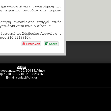
 έχει αγωνιστεί για την αναγνώριση των
κη τετραετών σπουδών στα τμήματα
 αίτηση αναγνώρισης επαγγελματικής
ητικά για να το κάνουν σύντομα.
νοβρετανικό ως Σύμβουλος Αναγνώρισης
έφωνο 210-8217710).
Αθήνα
αυρομματαίων 25, 104 34, Αθήνα
Τηλ : 210-8217710 | 210-8254165
E-mail:
contact@bhc.gr