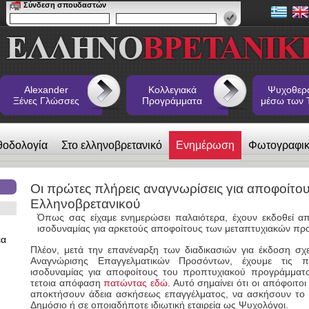
Σύνδεση σπουδαστών
Alexander
Κολλεγιακά
Ψυχοθερ
Ξένες Γλώσσες
Προγράμματα
μέσω των 
θοδολογία
Στο ελληνοβρετανικό
Ενημέρωση
Φωτογραφι
 Ξένες Γλώσσες
Οι πρώτες πλήρεις αναγνωρίσεις για αποφοίτο
Ελληνοβρετανικού
Όπως σας είχαμε ενημερώσει παλαιότερα, έχουν εκδοθεί α
ισοδυναμίας για αρκετούς αποφοίτους των μεταπτυχιακών πρ
έα
Πλέον, μετά την επανέναρξη των διαδικασιών για έκδοση σ
Αναγνώρισης Επαγγελματικών Προσόντων, έχουμε τις πρ
ισοδυναμίας για αποφοίτους του προπτυχιακού προγράμματο
τετοια απόφαση
πατώντας εδώ
. Αυτό σημαίνει ότι οι απόφοιτ
αποκτήσουν άδεια ασκήσεως επαγγέλματος, να ασκήσουν το σ
Δημόσιο ή σε οποιαδήποτε ιδιωτική εταιρεία ως Ψυχολόγοι.