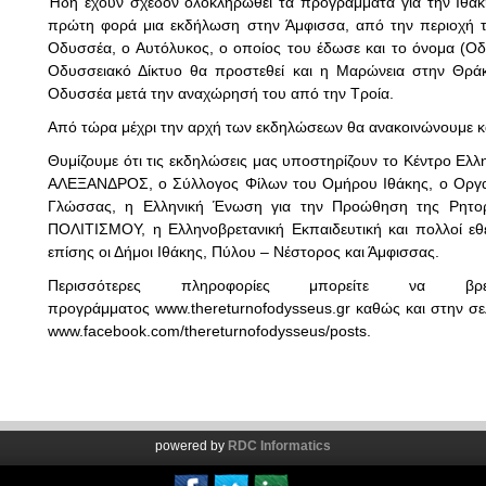
Ήδη έχουν σχεδόν ολοκληρωθεί τα προγράμματα για την Ιθάκη 
πρώτη φορά μια εκδήλωση στην Άμφισσα, από την περιοχή 
Οδυσσέα, ο Αυτόλυκος, ο οποίος του έδωσε και το όνομα (Οδ
Οδυσσειακό Δίκτυο θα προστεθεί και η Μαρώνεια στην Θρ
Οδυσσέα μετά την αναχώρησή του από την Τροία.
Από τώρα μέχρι την αρχή των εκδηλώσεων θα ανακοινώνουμε καθη
Θυμίζουμε ότι τις εκδηλώσεις μας υποστηρίζουν το Κέντρο Ελ
ΑΛΕΞΑΝΔΡΟΣ, ο Σύλλογος Φίλων του Ομήρου Ιθάκης, ο Οργαν
Γλώσσας, η Ελληνική Ένωση για την Προώθηση της Ρητορ
ΠΟΛΙΤΙΣΜΟΥ, η Ελληνοβρετανική Εκπαιδευτική και πολλοί εθε
επίσης οι Δήμοι Ιθάκης, Πύλου – Νέστορος και Άμφισσας.
Περισσότερες πληροφορίες μπορείτε να βρ
προγράμματος
www.thereturnofodysseus.gr
καθώς και στην σε
www.facebook.com/thereturnofodysseus/posts.
powered by
RDC Informatics