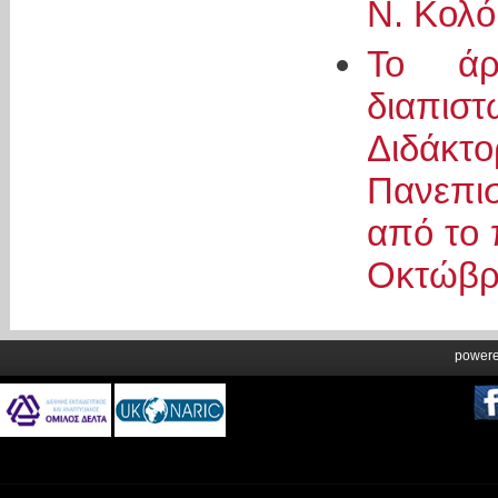
Ν. Κολ
Το άρ
διαπισ
Διδάκ
Πανεπι
από το 
Οκτώβρι
power