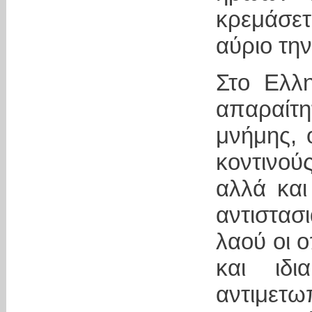
κρεμάσετ
αύριο την
Στο Ελλη
απαραίτ
μνήμης, 
κοντινού
αλλά και 
αντιστασ
λαού οι ο
και ιδ
αντιμετω