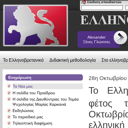
Σύνδεση σπουδαστών
Alexander
Ξένες Γλώσσες
Το Ελληνοβρετανικό
Διδακτική μεθοδολογία
Στο ελληνοβρ
λεύκωμα
Επικοινωνία
Alexander Ξένες Γλώσσες
Ενημέρωση
28η Οκτωβρίου
Τα Νέα μας
Το Ελλη
Η σελίδα του Προέδρου
Η σελίδα της Διευθύντριας του Τομέα
φέτος 
Ψυχολογίας Μαρίας Καρκανιά
Εκδηλώσεις
Οκτωβρίο
Το περιοδικό μας
ελληνική
Τηλεοπτική διαφήμιση