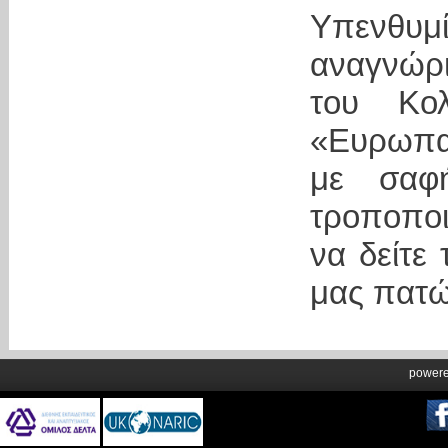
Υπενθυ
αναγνώρ
του Κο
«Ευρωπαϊ
με σαφ
τροποποι
να δείτε 
μας πατ
power