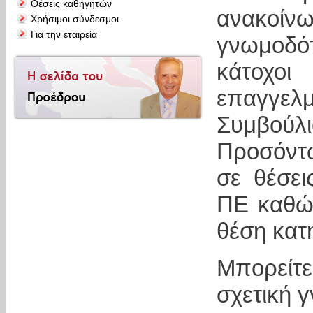
Θέσεις καθηγητών
ανακοί
Χρήσιμοι σύνδεσμοι
Για την εταιρεία
γνωμοδό
κάτοχο
επαγγε
Συμβούλ
Προσόντω
σε θέσει
ΠΕ καθώς
θέση κατ
Μπορείτ
σχετική 