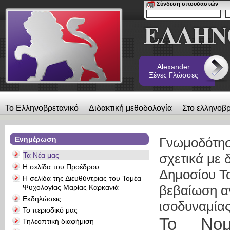
Σύνδεση σπουδαστών
Alexander
Ξένες Γλώσσες
Το Ελληνοβρετανικό
Διδακτική μεθοδολογία
Στο ελληνοβρ
λεύκωμα
Επικοινωνία
Alexander Ξένες Γλώσσες
Ενημέρωση
Γνωμοδότησ
Τα Νέα μας
σχετικά με 
Η σελίδα του Προέδρου
Δημοσίου Τ
Η σελίδα της Διευθύντριας του Τομέα
βεβαίωση α
Ψυχολογίας Μαρίας Καρκανιά
Εκδηλώσεις
ισοδυναμίας
Το περιοδικό μας
Το Νομ
Τηλεοπτική διαφήμιση