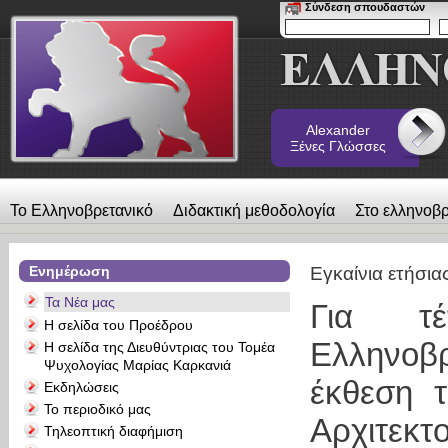
Σύνδεση σπουδαστών
Alexander
Ξένες Γλώσσες
Το Ελληνοβρετανικό
Διδακτική μεθοδολογία
Στο ελληνοβρ
λεύκωμα
Επικοινωνία
Alexander Ξένες Γλώσσες
Ενημέρωση
Εγκαίνια ετήσια
Τα Νέα μας
Για τ
Η σελίδα του Προέδρου
Ελληνοβ
Η σελίδα της Διευθύντριας του Τομέα
Ψυχολογίας Μαρίας Καρκανιά
έκθεση 
Εκδηλώσεις
Το περιοδικό μας
Aρχιτεκτ
Τηλεοπτική διαφήμιση