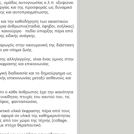
ς, ομάδες αυτογνωσίας κ.λ.π. εξυψώνει
υργίας και της προσφοράς ως δυναμικό
σης και αυτοπραγμάτωσης.
και την καθοδήγηση των εικαστικών
ια άνθρωποι(παιδιά, έφηβοι, ενήλικες)
να καινούργιο πεδίο ύπαρξης πέρα από
ης ειδικής ανάγκης.
 αρωγός στην οικουμενική της διάσταση
α για νόημα ζωής.
της αλληλεγγύης, είναι ένας ύμνος στην
κφρασης και επικοινωνίας.
γική διαδικασία και το δημιούργημα ως
ής επικοινωνίας μεταξύ ασθενούς και
τι ο κάθε άνθρωπος έχει την ικανότητα
νείδητες πτυχές του εαυτού του, τις
έψεις, φαντασιώσεις.
ρετικά υλικά έκφρασης πέρα από τους
 αφορά σε υλικά της καθημερινότητας
ς από τον χώρο της τέχνης (collage,
με στόχο θεραπευτικό.