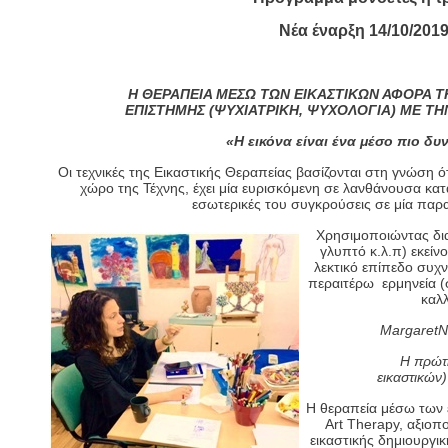
Νέα έναρξη 14/10/201
Η ΘΕΡΑΠΕΙΑ ΜΕΣΩ ΤΩΝ ΕΙΚΑΣΤΙΚΩΝ ΑΦΟΡΑ Τ
ΕΠΙΣΤΗΜΗΣ (ΨΥΧΙΑΤΡΙΚΗ, ΨΥΧΟΛΟΓΙΑ) ΜΕ ΤΗΝ
«Η εικόνα είναι ένα μέσο πιο δυ
Οι τεχνικές της Εικαστικής Θεραπείας βασίζονται στη γνώση ό
χώρο της Τέχνης, έχει μία ευρισκόμενη σε λανθάνουσα κατ
εσωτερικές του συγκρούσεις σε μία παρ
Χρησιμοποιώντας δια
γλυπτό κ.λ.π) εκείν
λεκτικό επίπεδο συχν
περαιτέρω ερμηνεία (
καλλ
Margaret
N
Η πρώτ
εικ
Η θεραπεία μέσω των 
Art Therapy, αξιοπ
εικαστικής δημιουργι