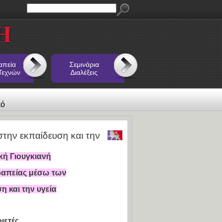
απεία
Σεμινάρια
Τεχνών
Διαλέξεις
κό
την εκπαίδευση και την
ή Γιουγκιανή
ραπείας μέσω των
 και την υγεία
ιετές