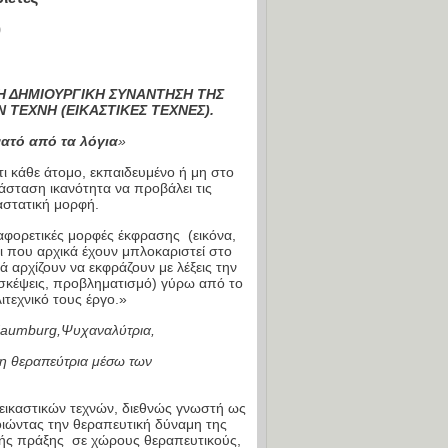
9
Η ΔΗΜΙΟΥΡΓΙΚΗ ΣΥΝΑΝΤΗΣΗ ΤΗΣ
 ΤΕΧΝΗ (ΕΙΚΑΣΤΙΚΕΣ ΤΕΧΝΕΣ).
νατό από τα λόγια
»
τι κάθε άτομο, εκπαιδευμένο ή μη στο
άσταση ικανότητα να προβάλει τις
αστατική μορφή.
φορετικές μορφές έκφρασης (εικόνα,
οι που αρχικά έχουν μπλοκαριστεί στο
ά αρχίζουν να εκφράζουν με λέξεις την
σκέψεις, προβληματισμό) γύρω από το
ιτεχνικό τους έργο.»
aumburg,Ψυχαναλύτρια,
η θεραπεύτρια μέσω των
αστικών)
εικαστικών τεχνών, διεθνώς γνωστή ως
οιώντας την θεραπευτική δύναμη της
κής πράξης σε χώρους θεραπευτικούς,