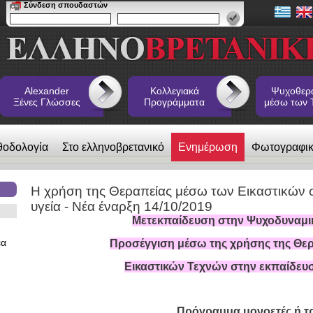
Σύνδεση σπουδαστών
Alexander
Κολλεγιακά
Ψυχοθερ
Ξένες Γλώσσες
Προγράμματα
μέσω των 
θοδολογία
Στο ελληνοβρετανικό
Ενημέρωση
Φωτογραφι
 Ξένες Γλώσσες
Η χρήση της Θεραπείας μέσω των Εικαστικών σ
υγεία - Νέα έναρξη 14/10/2019
Μετεκπαίδευση στην Ψυχοδυναμικ
έα
Προσέγγιση μέσω της χρήσης της Θε
Εικαστικών Τεχνών στην εκπαίδευση
Πρόγραμμα μονοετές ή τρ