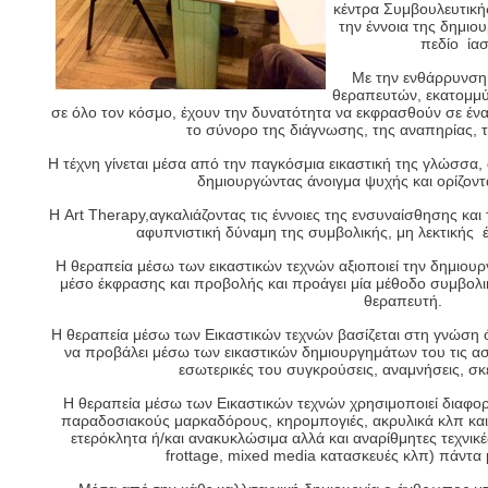
κέντρα Συμβουλευτική
την έννοια της δημιο
πεδίο ία
Με την ενθάρρυνση 
θεραπευτών, εκατομμύρ
σε όλο τον κόσμο, έχουν την δυνατότητα να εκφρασθούν σε έ
το σύνορο της διάγνωσης, της αναπηρίας, τ
Η τέχνη γίνεται μέσα από την παγκόσμια εικαστική της γλώσσα,
δημιουργώντας άνοιγμα ψυχής και ορίζοντ
Η Art Therapy,αγκαλιάζοντας τις έννοιες της ενσυναίσθησης και 
αφυπνιστική δύναμη της συμβολικής, μη λεκτικής έ
Η θεραπεία μέσω των εικαστικών τεχνών αξιοποιεί την δημιουρ
μέσο έκφρασης και προβολής και προάγει μία μέθοδο συμβολικ
θεραπευτή.
Η θεραπεία μέσω των Εικαστικών τεχνών βασίζεται στη γνώση ό
να προβάλει μέσω των εικαστικών δημιουργημάτων του τις ασυ
εσωτερικές του συγκρούσεις, αναμνήσεις, σκ
Η θεραπεία μέσω των Εικαστικών τεχνών χρησιμοποιεί διαφο
παραδοσιακούς μαρκαδόρους, κηρομπογιές, ακρυλικά κλπ και
ετερόκλητα ή/και ανακυκλώσιμα αλλά και αναρίθμητες τεχνικέ
frottage, mixed media κατασκευές κλπ) πάντα 