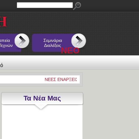
απεία
Σεμινάρια
Τεχνών
Διαλέξεις
ΝΕΟ
κό
ΝΕΕΣ ΕΝΑΡΞΕΙΣ 19/10/2020
***
Παράταση αι
Τα Νέα Μας