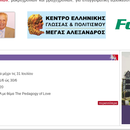
ρίων
, μακροχρόνιων και βραχυχρόνιων, για επαγγελματική εξειδίκευ
 μέχρι τις 31 Ιουλίου
1/6 ώς 30/6
020
A με θέμα The Pedagogy of Love
περισσότερα