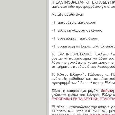
Η ΕΛΛΗΝΟΒΡΕΤΑΝΙΚΗ ΕΚΠΑΙΔΕΥΤΙΚΗ 
εκπαιδευτικών προγραμμάτων για αποφο
Μεταξύ αυτών είναι:
- Η τριτοβάθμια εκπαίδευση
- Η ελληνική γλώσσα σε ξένους
- Η συνεχιζόμενη εκπαίδευση
- Η συμμετοχή σε Ευρωπαϊκά Εκπαιδευτ
Το ΕΛΛΗΝΟΒΡΕΤΑΝΙΚΟ Κολλέγιο λει
βρετανικά πανεπιστήμια και άδεια το
λόγω της γενικότερης κατάστασης την
τα τμήματα σπουδών όπως λειτουργούσ
Το Κέντρο Ελληνικής Γλώσσας και Πο
ανάπτυξη μεθόδων και εκπαιδευτικο
προγραμμάτων διδασκαλίας της Ελληνι
Τέλος, η εταιρεία έχει μεγάλη
διεθνικ
γλώσσας (μέσω του Κέντρου Ελληνικώ
ΕΥΡΩΠΑΪΚΗ ΕΚΠΑΙΔΕΥΤΙΚΗ ΕΤΑΙΡΕΙ
Εξ άλλου, κατανοώντας την ανάγκη 
ΤΕΧΝΩΝ ΚΑΙ ΨΥΧΟΘΕΡΑΠΕΙΑΣ, μέσω 