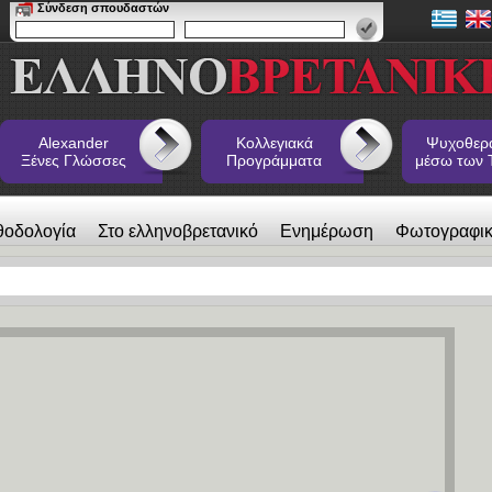
Σύνδεση σπουδαστών
Alexander
Κολλεγιακά
Ψυχοθερ
Ξένες Γλώσσες
Προγράμματα
μέσω των 
θοδολογία
Στο ελληνοβρετανικό
Ενημέρωση
Φωτογραφι
 Ξένες Γλώσσες