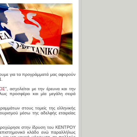
ολοκληρώθηκε!
Οι πρώτες πλήρεις αναγνωρίσεις για
αποφοίτους Ψυχολογίας του
Ελληνοβρετανικού
Διαδικασίες αναγνώρισης των πτυχίων
των αποφοίτων μας
Αναγνώριση πτυχίων των αποφοίτων
μας
Το Ελληνοβρετανικό προσφέρει το Τεστ
Επαγγελματικού Προσανατολισμού
"Άριστον Τεστ" και το Τεστ "Ariston
Learning Styles"
νουμε για τα προγράμματά μας αφορούν
1.
ΟΣ
", ασχολείται με την έρευνα και την
λως προσφέρει και μία μεγάλη σειρά
ραμμάτων στους τομείς της ελληνικής
ουρισμού μέσω της αδελφής εταιρείας
 προχώρησε στην ίδρυση του ΚΕΝΤΡΟΥ
πιστημονικό κλάδο ενώ παραλλήλως